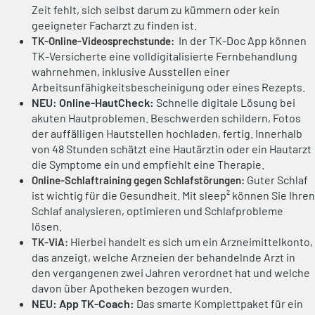
Zeit fehlt, sich selbst darum zu kümmern oder kein
geeigneter Facharzt zu finden ist.
In der TK-Doc App können
TK-Online-Videosprechstunde:
TK-Versicherte eine volldigitalisierte Fernbehandlung
wahrnehmen, inklusive Ausstellen einer
Arbeitsunfähigkeitsbescheinigung oder eines Rezepts.
NEU: Online-HautCheck:
Schnelle digitale Lösung bei
akuten Hautproblemen. Beschwerden schildern, Fotos
der auffälligen Hautstellen hochladen, fertig. Innerhalb
von 48 Stunden schätzt eine Hautärztin oder ein Hautarzt
die Symptome ein und empfiehlt eine Therapie.
Guter Schlaf
Online-Schlaftraining gegen Schlafstörungen:
ist wichtig für die Gesundheit. Mit sleep² können Sie Ihren
Schlaf analysieren, optimieren und Schlafprobleme
lösen.
Hierbei handelt es sich um ein Arzneimittelkonto,
TK-ViA:
das anzeigt, welche Arzneien der behandelnde Arzt in
den vergangenen zwei Jahren verordnet hat und welche
davon über Apotheken bezogen wurden.
NEU: App TK-Coach:
Das smarte Komplett­paket für ein