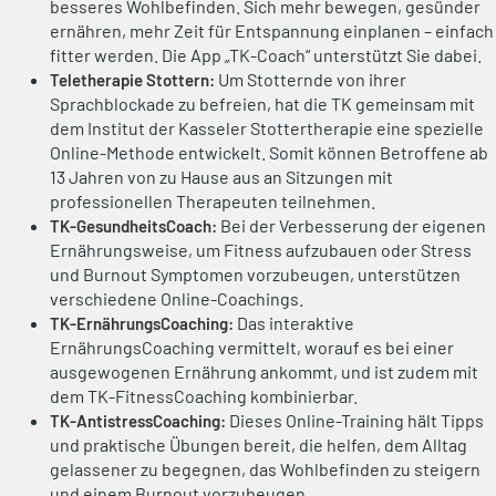
besseres Wohlbefinden. Sich mehr bewegen, gesünder
ernähren, mehr Zeit für Entspannung einplanen – einfach
fitter werden. Die App „TK-Coach“ unterstützt Sie dabei.
Um Stotternde von ihrer
Teletherapie Stottern:
Sprachblockade zu befreien, hat die TK gemeinsam mit
dem Institut der Kasseler Stottertherapie eine spezielle
Online-Methode entwickelt. Somit können Betroffene ab
13 Jahren von zu Hause aus an Sitzungen mit
professionellen Therapeuten teilnehmen.
Bei der Verbesserung der eigenen
TK-GesundheitsCoach:
Ernährungsweise, um Fitness aufzubauen oder Stress
und Burnout Symptomen vorzubeugen, unterstützen
verschiedene Online-Coachings.
Das interaktive
TK-ErnährungsCoaching:
ErnährungsCoaching vermittelt, worauf es bei einer
ausgewogenen Ernährung ankommt, und ist zudem mit
dem TK-FitnessCoaching kombinierbar.
Dieses Online-Training hält Tipps
TK-AntistressCoaching:
und praktische Übungen bereit, die helfen, dem Alltag
gelassener zu begegnen, das Wohlbefinden zu steigern
und einem Burnout vorzubeugen.