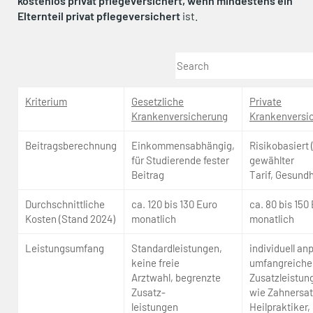
kostenlos privat pflegeversichert, wenn mindestens ein
Elternteil privat pflegeversichert
ist.
Kriterium
Gesetzliche
Private
Krankenversicherung
Krankenversi
Beitragsberechnung
Einkommensabhängig,
Risikobasiert (
für Studierende fester
gewählter
Beitrag
Tarif, Gesundh
Durchschnittliche
ca. 120 bis 130 Euro
ca. 80 bis 150
Kosten (Stand 2024)
monatlich
monatlich
Leistungsumfang
Standardleistungen,
individuell an
keine freie
umfangreiche
Arztwahl, begrenzte
Zusatzleistun
Zusatz-
wie Zahnersat
leistungen
Heilpraktiker,