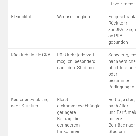
Einzelzimmer
Flexibilität
Wechsel möglich
Eingeschränk
Rückkehr
zur GKV, langfr
an PKV
gebunden
Rückkehr in die GKV
Rückkehr jederzeit
Schwierig, me
möglich, besonders
nach versiche
nach dem Studium
pflichtiger An
oder
bestimmten
Bedingungen
Kostenentwicklung
Bleibt
Beiträge stei
nach Studium
einkommensabhängig,
nach Alter
geringere
und Tarif, mei
Beiträge bei
höhere
geringerem
Beiträge nach
Einkommen
Studium