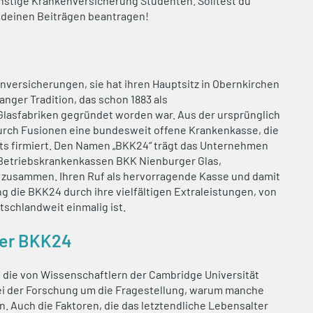
ünstige Krankenversicherung Studenten. Solltest du
 deinen Beiträgen beantragen!
versicherungen, sie hat ihren Hauptsitz in Obernkirchen
anger Tradition, das schon 1883 als
lasfabriken gegründet worden war. Aus der ursprünglich
urch Fusionen eine bundesweit offene Krankenkasse, die
hts firmiert. Den Namen „BKK24“ trägt das Unternehmen
e Betriebskrankenkassen BKK Nienburger Glas,
 zusammen. Ihren Ruf als hervorragende Kasse und damit
 die BKK24 durch ihre vielfältigen Extraleistungen, von
tschlandweit einmalig ist.
der BKK24
 die von Wissenschaftlern der Cambridge Universität
ei der Forschung um die Fragestellung, warum manche
. Auch die Faktoren, die das letztendliche Lebensalter