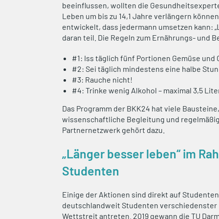
beeinflussen, wollten die Gesundheitsexperten
Leben um bis zu 14,1 Jahre verlängern können
entwickelt, dass jedermann umsetzen kann: „
daran teil. Die Regeln zum Ernährungs- und 
#1: Iss täglich fünf Portionen Gemüse und 
#2: Sei täglich mindestens eine halbe Stund
#3: Rauche nicht!
#4: Trinke wenig Alkohol – maximal 3,5 Lite
Das Programm der BKK24 hat viele Bausteine,
wissenschaftliche Begleitung und regelmäßi
Partnernetzwerk gehört dazu.
„Länger besser leben“ im R
Studenten
Einige der Aktionen sind direkt auf Studenten
deutschlandweit Studenten verschiedenster 
Wettstreit antreten. 2019 gewann die TU Darm