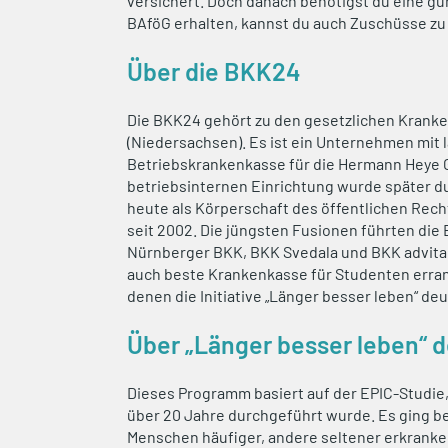
versichert. Doch danach benötigst du eine g
BAföG erhalten, kannst du auch Zuschüsse zu
Über die BKK24
Die BKK24 gehört zu den gesetzlichen Kranken
(Niedersachsen). Es ist ein Unternehmen mit l
Betriebskrankenkasse für die Hermann Heye G
betriebsinternen Einrichtung wurde später d
heute als Körperschaft des öffentlichen Rec
seit 2002. Die jüngsten Fusionen führten di
Nürnberger BKK, BKK Svedala und BKK advita
auch beste Krankenkasse für Studenten errang
denen die Initiative „Länger besser leben“ deu
Über „Länger besser leben“ 
Dieses Programm basiert auf der EPIC-Studie,
über 20 Jahre durchgeführt wurde. Es ging b
Menschen häufiger, andere seltener erkranken